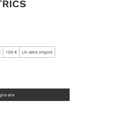
TRICS
€
100 €
Un altre import
pra ara