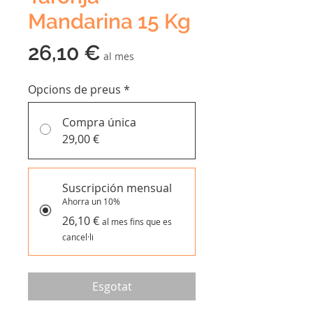
Mandarina 15 Kg
Price
26,10 €
al mes
Opcions de preus
*
Compra única
29,00 €
Suscripción mensual
Ahorra un 10%
26,10 €
al mes fins que es
cancel·li
Esgotat