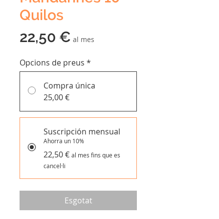
Quilos
Price
22,50 €
al mes
Opcions de preus
*
Compra única
25,00 €
Suscripción mensual
Ahorra un 10%
22,50 €
al mes fins que es
cancel·li
Esgotat