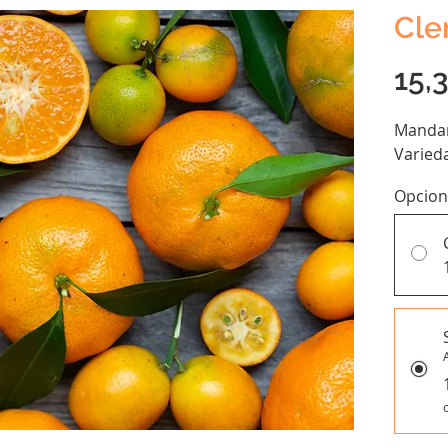
Cle
15,
Mandar
Varied
Opcion