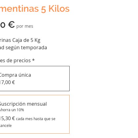
mentinas 5 Kilos
Precio
30 €
por mes
inas Caja de 5 Kg
ad según temporada
es de precios
*
Compra única
17,00 €
Suscripción mensual
Ahorra un 10%
15,30 €
cada mes hasta que se
cancele